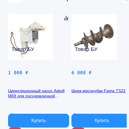
Товар БУ
Товар БУ
1 000
₽
6 000
₽
Циркуляционный насос Askoll
Шнек мясорубки Fama TS22
M69 для посудомоечной
машины Bosch S10R1B
В наличии
В наличии