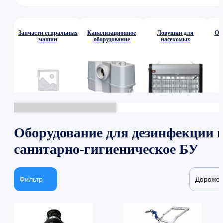
Запчасти стиральных
Канализационное
Ловушки для
Об
машин
оборудование
насекомых
Оборудование для дезинфекции 
санитарно-гигиеническое БУ
Фильтр
Дороже