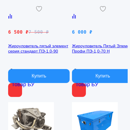
Первоначальная
Текущая
6 500
₽
7 500
₽
6 000
₽
цена
цена:
составляла
6
Жироуловитель пятый элемент
Жироуловитель Пятый Элеме
серия стандарт ПЭ-1.0-90
Профи ПЭ-1,0-70 Н
7
500 ₽.
500 ₽.
В наличии
В наличии
Товар БУ
Товар БУ