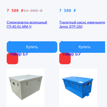
Первоначальная
Текущая
7 500
₽
14 000
₽
7 500
₽
цена
цена:
составляла
7
Стерилизатор воздушный
Туалетный насос измельчител
ГП-40-01-ММ-Ч
Jemix STP-250
14
500 ₽.
000 ₽.
В наличии
В наличии
Товар БУ
Товар БУ