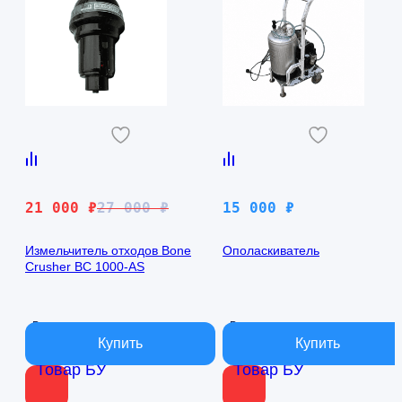
Первоначальная
Текущая
21 000
₽
27 000
₽
15 000
₽
цена
цена:
составляла
21
Измельчитель отходов Bone
Ополаскиватель
Crusher BC 1000-AS
27
000 ₽.
000 ₽.
В наличии
В наличии
Товар БУ
Товар БУ