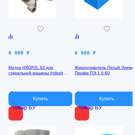
6 000
₽
6 000
₽
Мотор HXGP2L 62 для
Жироуловитель Пятый Элеме
стиральной машины Indesit
Профи ПЭ-1,0-60
EWSD 61031
В наличии
В наличии
Товар БУ
Товар БУ