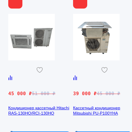
Первоначальная
Текущая
Первоначальная
Текущая
45 000
₽
51 000
₽
39 000
₽
45 000
₽
цена
цена:
цена
цена:
составляла
45
составляла
39
Кондиционер кассетный Hitachi
Кассетный кондиционер
RAS-130HQ/RCI-130HQ
Mitsubishi PU-P100YHA
51
000 ₽.
45
000 ₽.
000 ₽.
000 ₽.