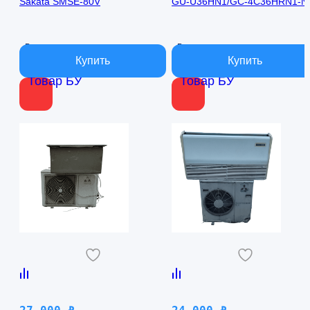
Sakata SMSE-80V
GU-U36HN1/GC-4C36HRN1-N
В наличии
В наличии
Товар БУ
Товар БУ