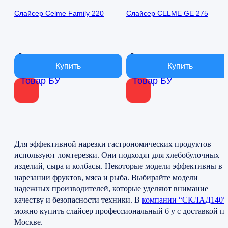
цена
цена:
составляла
7
Слайсер Celme Family 220
Слайсер CELME GE 275
12
500 ₽.
000 ₽.
В наличии
В наличии
Товар БУ
Товар БУ
Для эффективной нарезки гастрономических продуктов
используют ломтерезки. Они подходят для хлебобулочных
изделий, сыра и колбасы. Некоторые модели эффективны в
нарезании фруктов, мяса и рыба. Выбирайте модели
надежных производителей, которые уделяют внимание
качеству и безопасности техники. В
компании “СКЛАД140”
можно купить слайсер профессиональный б у с доставкой п
Москве.