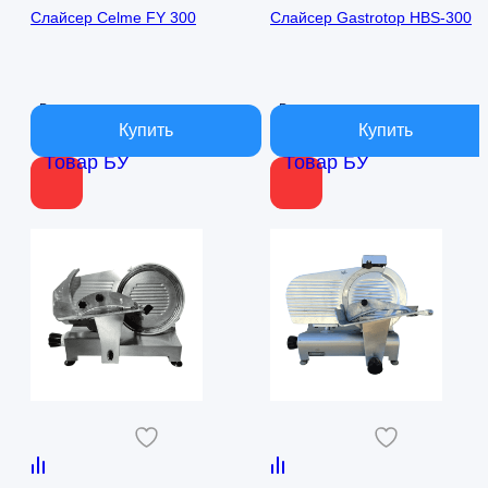
составляла
15
составляла
12
Слайсер Celme FY 300
Слайсер Gastrotop HBS-300
21
000 ₽.
21
000 ₽.
000 ₽.
000 ₽.
В наличии
В наличии
Товар БУ
Товар БУ