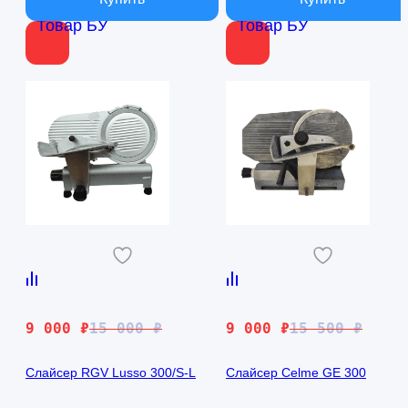
Товар БУ
Товар БУ
Первоначальная
Текущая
Первоначальная
Текущая
9 000
₽
15 000
₽
9 000
₽
15 500
₽
цена
цена:
цена
цена:
составляла
9
составляла
9
Слайсер RGV Lusso 300/S-L
Слайсер Celme GE 300
15
000 ₽.
15
000 ₽.