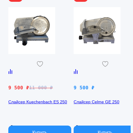
Первоначальная
Текущая
9 500
₽
11 000
₽
9 500
₽
цена
цена:
составляла
9
Слайсер Kuechenbach ES 250
Слайсер Celme GE 250
11
500 ₽.
000 ₽.
В наличии
В наличии