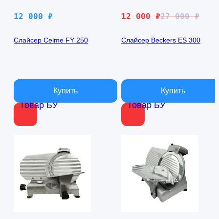
Первоначальная
Текущая
12 000
₽
12 000
₽
27 000
₽
цена
цена:
составляла
12
Слайсер Celme FY 250
Слайсер Beckers ES 300
27
000 ₽.
000 ₽.
В наличии
В наличии
Товар БУ
Товар БУ