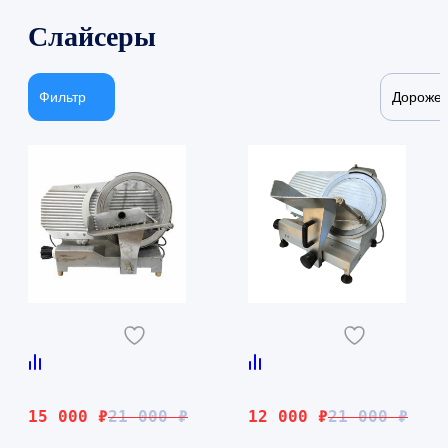
Слайсеры
Фильтр
Дороже
Первоначальная
Текущая
Первоначальная
Текущая
15 000
₽
21 000
₽
12 000
₽
21 000
₽
цена
цена:
цена
цена: