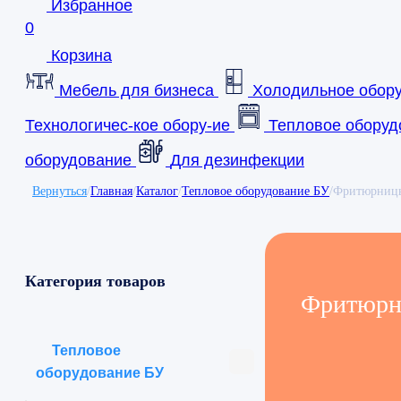
Избранное
0
Корзина
Мебель для бизнеса
Холодильное обор
Технологичес-кое обору-ие
Тепловое оборуд
оборудование
Для дезинфекции
Вернуться
/
Главная
/
Каталог
/
Тепловое оборудование БУ
/
Фритюрниц
Категория товаров
Фритюр
Тепловое
оборудование БУ