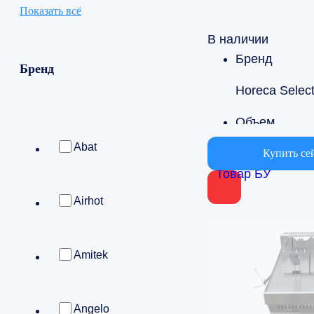
Показать всё
В наличии
Бренд
Бренд
Horeca Selec
Объем
Abat
от 5 до 10л
Купить се
Товар БУ
Страна
Airhot
Китай
Amitek
Angelo