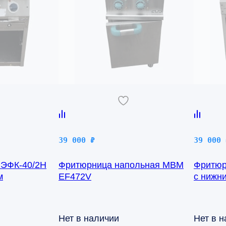
39 000
₽
39 000
 ЭФК-40/2Н
Фритюрница напольная MBM
Фритюр
м
EF472V
с нижн
(700 се
Нет в наличии
Нет в 