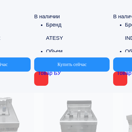
В наличии
В нали
Бренд
Бр
t
ATESY
IN
Объем
Об
от 10 до 15л
от
йчас
Купить сейчас
Товар БУ
Товар
 производства
Страна производства
Россия
Юж