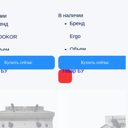
В наличии
чии
Бренд
енд
Ergo
DOKOR
Объем
ъем
от 5 до 10л
 5 до 10л
Купить сейчас
Купить сейчас
 БУ
Товар БУ
Страна производства
Страна производства
Китай
ная Корея