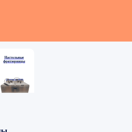
Настольные
фритюрницы
цы