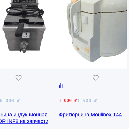
чальная
Первоначальная
Текущая
6 000
₽
1 000
₽
1 500
₽
цена
цена:
ница индукционная
Фритюрница Moulinex T44
яла
составляла
1
R INF8 на запчасти
1
000 ₽.
500 ₽.