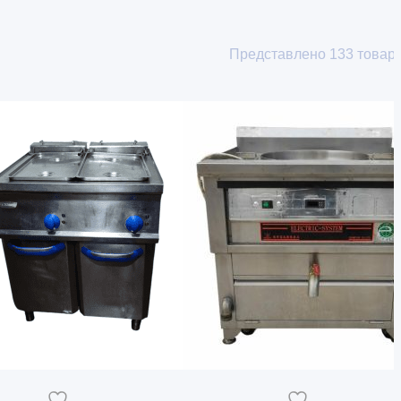
Представлено
133
товар