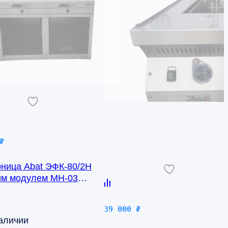
₽
ница Abat ЭФК-80/2Н
им модулем МН-03
рия)
39 000
₽
наличии