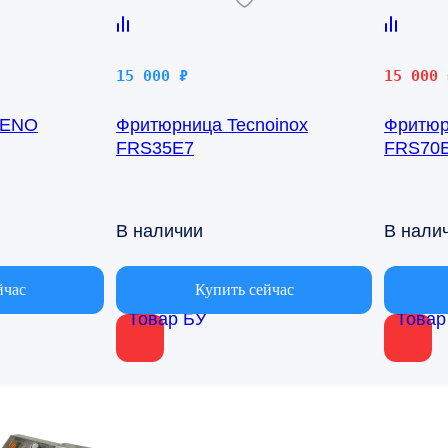
Первона
Текущая
15 000
₽
15 000
цена
цена:
RENO
Фритюрница Tecnoinox
Фритюр
составл
15
FRS35E7
FRS70
27
000 ₽.
000 ₽.
В наличии
В нали
йчас
Купить сейчас
Товар БУ
Товар