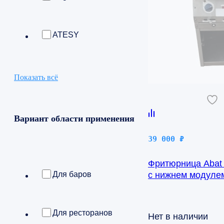
ATESY
Показать всё
Вариант области применения
39 000
₽
Фритюрница Abat
Для баров
с нижнем модуле
Для ресторанов
Нет в наличии