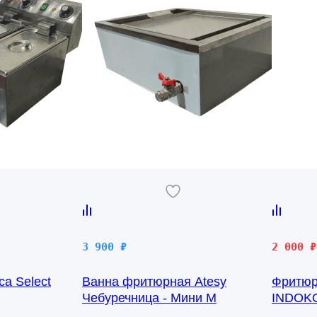
Первона
Текущая
3 900
₽
2 000
₽
цена
цена:
a Select
Ванна фритюрная Atesy
Фритюр
составл
2
Чебуречница - Мини М
INDOKO
6
000 ₽.
000 ₽.