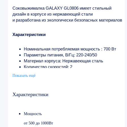
Соковыжималка GALAXY GL0806 имеет стильный
дизайн в корпусе из нержавеющей стали
и разработана из экологически безопасных материалов
Характеристики
Номинальная потребляемая мощность : 700 Вт
Параметры питания, В/Гц: 220-240/50
Материал корпуса: Нержавеющая сталь
Количество скоростей: 2
Объем емкости для сока: 0,5 л
Показать ещё
Прорезиненные ножки: Да
Объем контейнера для отходов: 1 л
Защита мотора от перегрузки: Да
Характеристики
Материал ножа: высококачественная нержавеющая
сталь
Длина шнура питания: 0,99 м
Мощность
Габаритные размеры упаковки: 29,5х20,5х31, 5 см
Вес: 2,76 кг
от 500 до 1000Вт