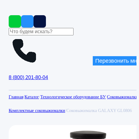
Перезвонить мн
8
(
800
)
201-80-04
Главная
/
Каталог
/
Технологическое оборудование БУ
/
Соковыжималки
Комплектные соковыжималки
/
Соковыжималка GALAXY GL0806