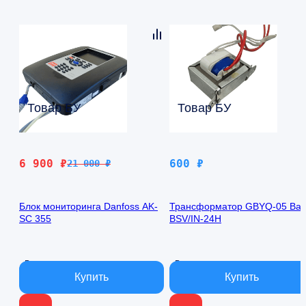
Товар БУ
Товар БУ
Первоначальная
Текущая
6 900
₽
600
₽
21 000
₽
цена
цена:
составляла
6
Блок мониторинга Danfoss AK-
Трансформатор GBYQ-05 Ball
21
900 ₽.
SC 355
BSV/IN-24H
000 ₽.
В наличии
В наличии