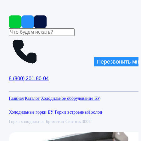
Перезвонить мн
8
(
800
)
201-80-04
Главная
/
Каталог
/
Холодильное оборудование БУ
/
Холодильные горки БУ
/
Горки встроенный холод
/
Горка холодильная Бримстон Свитязь 300П