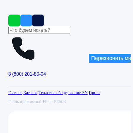
Перезвонить мн
8
(
800
)
201-80-04
Главная
/
Каталог
/
Тепловое оборудование БУ
/
Грили
/
Гриль прижимной Fimar PE50R