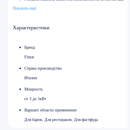
Температурный режим от 0 до 300 °C
Показать ещё
Напряжение 220 В, 380 В
Мощность 3.4 кВт
Материал жарочной поверхности чугун
Характеристики
Ширина 620 мм
Глубина 360 мм
Высота от 200 до 520 мм
Бренд
Вес 33 кг
Страна производства Италия
Fimar
Страна производства
Италия
Мощность
от 3 до 5кВт
Вариант области применения
Для баров, Для ресторанов, Для фастфуда