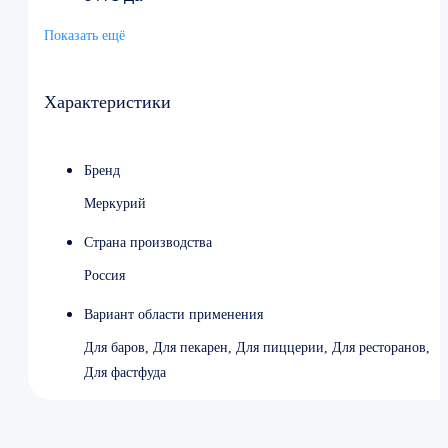
Максимальная ширина бумаги 57 мм
Показать ещё
Габариты 230*116*65 мм
Разъемы USB-mini, RS-232
Количество программируемых видов товаров 10000
Функциональные возможности Продажа по
Характеристики
свободной цене / продажа по коду
Дисплей кассира ЖКИ с подсветкой
Питание От сети/От АКБ
Бренд
Интерфейс WiFi/GPRS
Меркурий
Цвет Белый
Страна производства
Россия
Вариант области применения
Для баров, Для пекарен, Для пиццерии, Для ресторанов,
Для фастфуда