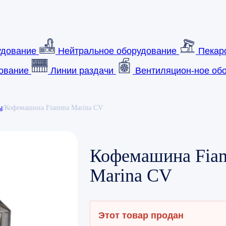
удование
Нейтральное оборудование
Пекар
ование
Линии раздачи
Вентиляцион-ное обо
ы
/
Кофемашина Fiamma Marina CV
Кофемашина Fia
Marina CV
Этот товар продан