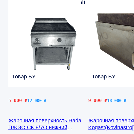
Товар БУ
Товар БУ
Первоначальная
Текущая
Первоначальная
Текущая
5 000
₽
9 000
₽
12 000
₽
18 000
₽
цена
цена:
цена
цена:
составляла
5
составляла
9
Жарочная поверхность Rada
Жарочная поверх
12
000 ₽.
18
000 ₽.
ПЖЭС-СК-8/7О нижний
Kogast(Kovinastro
000 ₽.
000 ₽.