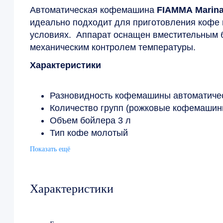
Автоматическая кофемашина
FIAMMA Marin
идеально подходит для приготовления кофе 
условиях. Аппарат оснащен вместительным б
механическим контролем температуры.
Характеристики
Разновидность кофемашины автоматиче
Количество групп (рожковые кофемашин
Объем бойлера 3 л
Тип кофе молотый
Капучинатор
Показать ещё
Помпа для подачи воды
Водоумягчитель
Материал корпуса металл
Характеристики
Напряжение 220 В
Мощность 1.8 кВт
Ширина 375 мм