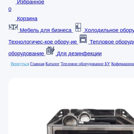
Избранное
0
Корзина
Мебель для бизнеса
Холодильное обор
Технологичес-кое обору-ие
Тепловое оборуд
оборудование
Для дезинфекции
Вернуться
/
Главная
/
Каталог
/
Тепловое оборудование БУ
/
Кофемашин