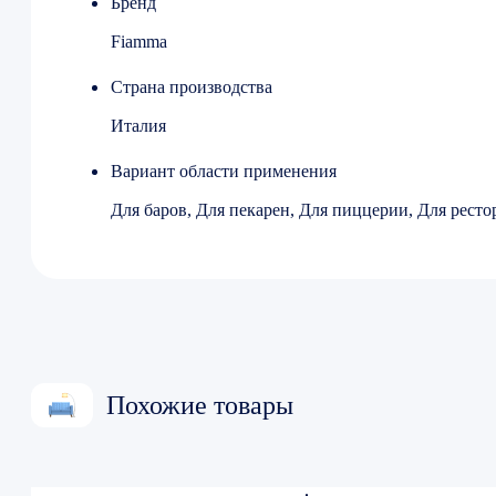
Бренд
Глубина 530 мм
Fiamma
Высота 485 мм
Вес (без упаковки) 30.5 кг
Страна производства
Цвет нерж. сталь
Италия
Страна производства Португалия
Вариант области применения
Для баров, Для пекарен, Для пиццерии, Для ресто
Похожие товары