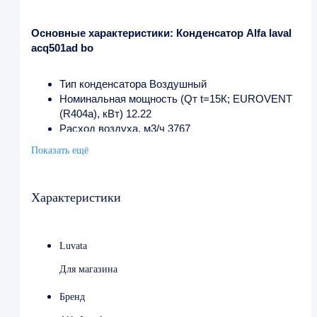
Основные характеристики: Конденсатор Alfa laval
acq501ad bo
Тип конденсатора Воздушный
Номинальная мощность (Qт t=15К; EUROVENT
(R404a), кВт) 12.22
Расход воздуха, м3/ч 3767
Площадь поверхности теплообменника, м2 29.32
Показать ещё
Вентилятор, шт./диаметр 1×500
Объем труб дм 3 3
Диаметр вход. патрубка, мм 22
Характеристики
Диаметр выход. патрубка, мм 22
Luvata
Для магазина
Бренд