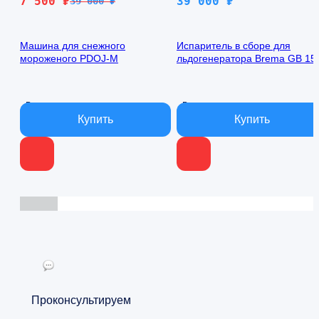
Первоначальная
Текущая
7 500
₽
39 000
₽
39 000
₽
цена
цена:
составляла
7
Машина для снежного
Испаритель в сборе для
39
500 ₽.
мороженого PDOJ-M
льдогенератора Brema GB 15
000 ₽.
C11140
В наличии
В наличии
Проконсультируем