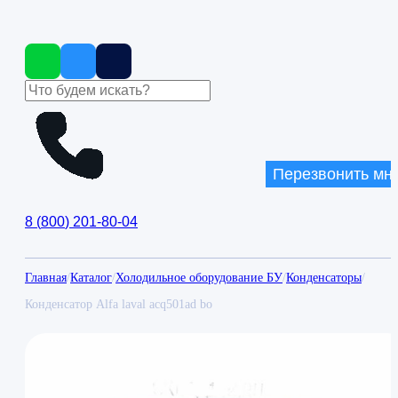
Перезвонить мн
8
(
800
)
201-80-04
Главная
/
Каталог
/
Холодильное оборудование БУ
/
Конденсаторы
/
Конденсатор Alfa laval acq501ad bo