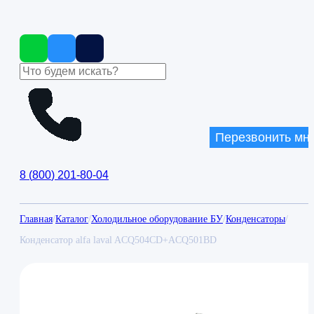
Перезвонить мн
8
(
800
)
201-80-04
Главная
/
Каталог
/
Холодильное оборудование БУ
/
Конденсаторы
/
Конденсатор alfa laval ACQ504CD+ACQ501BD