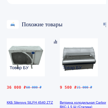
Похожие товары
Товар БУ
Товар БУ
Первоначальная
Текущая
Первоначальная
Текущая
36 000
₽
9 500
₽
60 000
₽
21 000
₽
цена
цена:
цена
цена:
составляла
36
составляла
9
ККБ Silensys SILFH 4540 ZTZ
Витрина холодильная Carbo
60
000 ₽.
21
500 ₽.
ВХС-1.5 Ш (Статика)