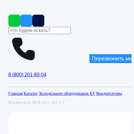
Перезвонить мн
8
(
800
)
201-80-04
Главная
/
Каталог
/
Холодильное оборудование БУ
/
Конденсаторы
/
Конденсатор HCK ACL 263 A T