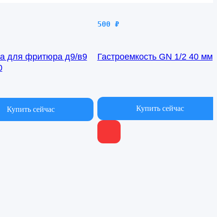
500
₽
а для фритюра д9/в9
Гастроемкость GN 1/2 40 мм
0
В наличии
чии
Купить сейчас
Купить сейчас