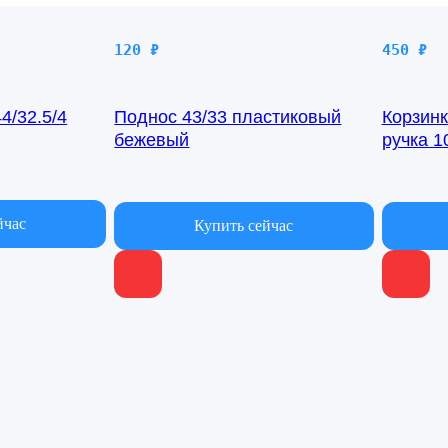
120
₽
450
₽
4/32.5/4
Поднос 43/33 пластиковый
Корзинк
бежевый
ручка 1
В наличии
В нали
йчас
Купить сейчас