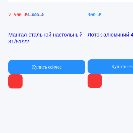
Первоначальная
Текущая
2 500
₽
300
₽
4 000
₽
цена
цена:
составляла
2
Мангал стальной настольный
Лоток алюминий 4
4
500 ₽.
31/51/22
000 ₽.
В наличии
В наличии
Купить се
Купить сейчас