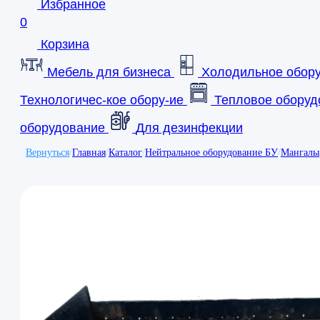
Избранное
0
Корзина
Мебель для бизнеса
Холодильное обор
Технологичес-кое обору-ие
Тепловое оборуд
оборудование
Для дезинфекции
Вернуться
/
Главная
/
Каталог
/
Нейтральное оборудование БУ
/
Мангалы