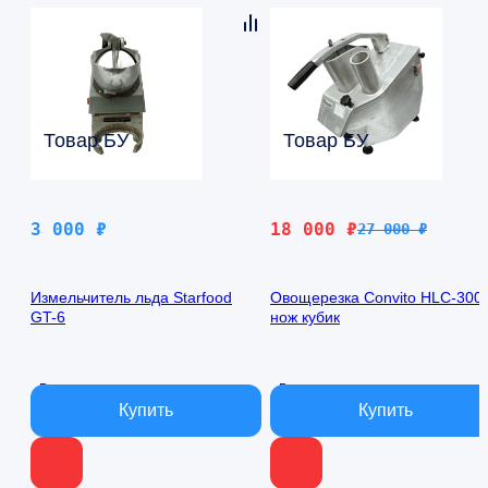
Товар БУ
Товар БУ
Первоначальная
Текущая
3 000
₽
18 000
₽
27 000
₽
цена
цена:
составляла
18
Измельчитель льда Starfood
Овощерезка Convito HLC-300
27
000 ₽.
GT-6
нож кубик
000 ₽.
В наличии
В наличии