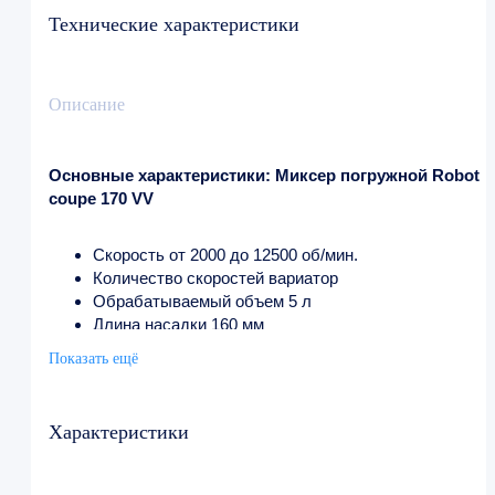
Технические характеристики
Описание
Основные характеристики: Миксер погружной Robot
coupe 170 VV
Скорость от 2000 до 12500 об/мин.
Количество скоростей вариатор
Обрабатываемый объем 5 л
Длина насадки 160 мм
Напряжение 220 В
Показать ещё
Мощность 0.22 кВт
Ширина 78 мм
Глубина 78 мм
Характеристики
Высота 455 мм
Вес (с упаковкой) 2.4 кг
Страна-производитель Франция