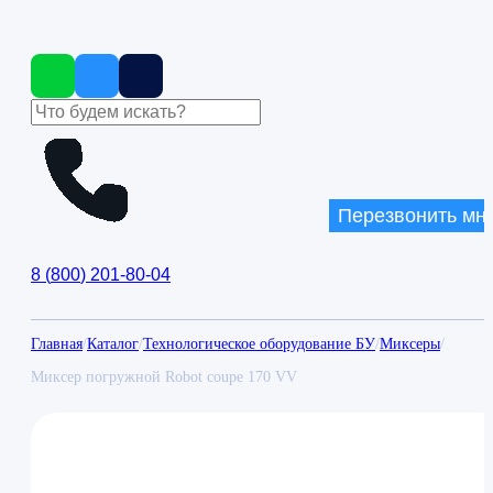
Перезвонить мн
8
(
800
)
201-80-04
Главная
/
Каталог
/
Технологическое оборудование БУ
/
Миксеры
/
Миксер погружной Robot coupe 170 VV