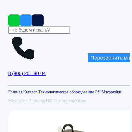
Перезвонить мн
8
(
800
)
201-80-04
Главная
/
Каталог
/
Технологическое оборудование БУ
/
Мясорубки
/
Мясорубка Gastrorag HM 22 моторный блок