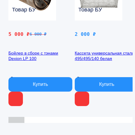
Товар БУ
Товар БУ
Первоначальная
Текущая
5 000
₽
2 000
₽
6 000
₽
цена
цена:
составляла
5
Бойлер в сборе с тэнами
Кассета универсальная сталь
6
000 ₽.
Dexion LP 100
495/495/140 белая
000 ₽.
В наличии
В наличии