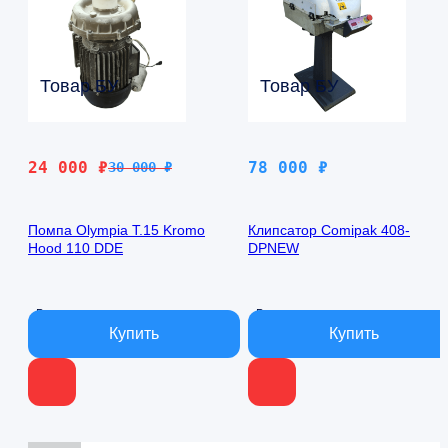
Товар БУ
Товар БУ
Первоначальная
Текущая
24 000
₽
78 000
₽
30 000
₽
цена
цена:
составляла
24
Помпа Olympia T.15 Kromo
Клипсатор Comipak 408-
30
000 ₽.
Hood 110 DDE
DPNEW
000 ₽.
В наличии
В наличии