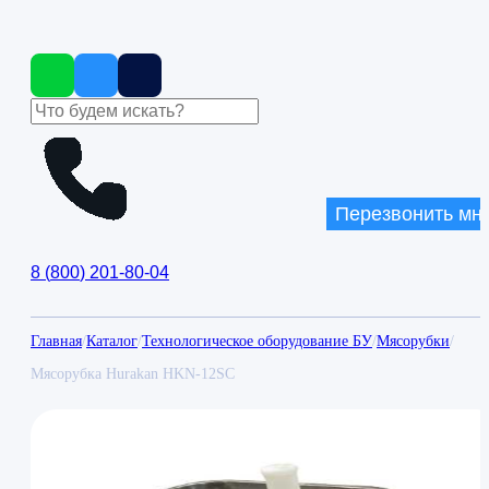
Перезвонить мн
8
(
800
)
201-80-04
Главная
/
Каталог
/
Технологическое оборудование БУ
/
Мясорубки
/
Мясорубка Hurakan HKN-12SС