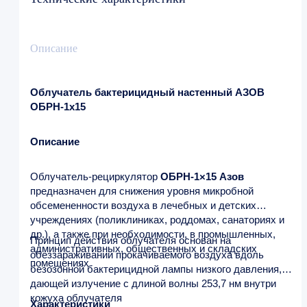
Описание
Облучатель бактерицидный настенный АЗОВ
ОБРН-1х15
Описание
Облучатель-рециркулятор
ОБРН-1×15 Азов
предназначен для снижения уровня микробной
обсемененности воздуха в лечебных и детских
учреждениях (поликлиниках, роддомах, санаториях и
др.), а также при необходимости, в промышленных,
Принцип действия облучателя основан на
административных, общественных и складских
обеззараживании прокачиваемого воздуха вдоль
помещениях
безозонной бактерицидной лампы низкого давления,
дающей излучение с длиной волны 253,7 нм внутри
кожуха облучателя
Характеристики