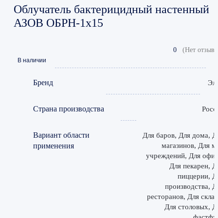
Облучатель бактерицидный настенный
АЗОВ ОБРН-1х15
0
(Нет отзыво
В наличии
Бренд
Эл
Страна производства
Росс
Вариант области
Для баров, Для дома, Д
применения
магазинов, Для м
учреждений, Для офис
Для пекарен, Д
пиццерии, Д
производства, Д
ресторанов, Для склад
Для столовых, Д
фастфу