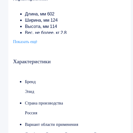
Длина, мм 602
Ширина, мм 124
Высота, мм 114
Вес, не более, кг 2,8
Исполнение настенный
Показать ещё
Тип рециркулятора закрытый
Материал корпуса алюминий
Количество ламп/мощность, Вт 1×15
Характеристики
Укомплектование лампами да
Укомплектование стартерами да
Производительность, м³/ч 30
Бренд
Рекомендуемый объем помещения, м³ 20
Категории помещений I, II, III, IV, V
Элид
Наличие таймера наработки ламп нет
Возможность облучения в присутствии людей есть
Страна производства
Потребляемая мощность, Вт 50
Россия
Вариант области применения