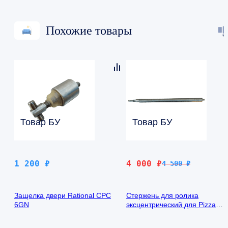
Похожие товары
Товар БУ
Товар БУ
Первоначальная
Текущая
1 200
₽
4 000
₽
4 500
₽
цена
цена:
составляла
4
Защелка двери Rational CPC
Cтержень для ролика
4
000 ₽.
6GN
эксцентрический для Pizza
500 ₽.
Group RM42A (S63EC54004)