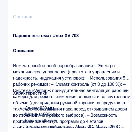
Описание
Пароконвектомат Unox XV 703
Описание
Инжекторный способ парообразования – Электро-
механическое управление (простота в управлении и
надежность, индикация установок); – Использования 5
рабочих режимов; – Климат контроль (от 0 до 100 %); –
Система «Venturi»: принудительная вентиляция рабочей
Характеристики
камеры для резкого снижениия влажности во внутреннем
объеме (для придания румяной корочки на продуках, а
Длина: 830 мм
также для сбрасывания пара перед открыванием двери
Ширина: 696 мм
во избежания его резкого выброса). – Возможность
Высота: 967 мм
программирования (70 программ до 4 этапов
Температурный режим – Мин.: 0C Макс.: 260C
приготовления); – Деликатное приготовление delta Т; –