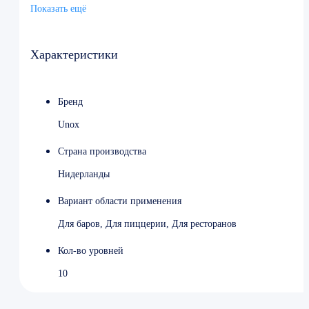
Напряжение: 380 В
Встроенный щуп; – Полуавтоматическая мойка (В
Показать ещё
Мощность: 11000 Вт
режиме отпаривания); – Возможность установки
Вес: 88,3 кг
автоматической моющей системы rotor KLEAN; –
Внешнее стекло отражает инфракрасные лучи внутрь
Характеристики
рабочей камеры, не нагреваясь выше 40 С.
Бренд
Unox
Страна производства
Нидерланды
Вариант области применения
Для баров, Для пиццерии, Для ресторанов
Кол-во уровней
10