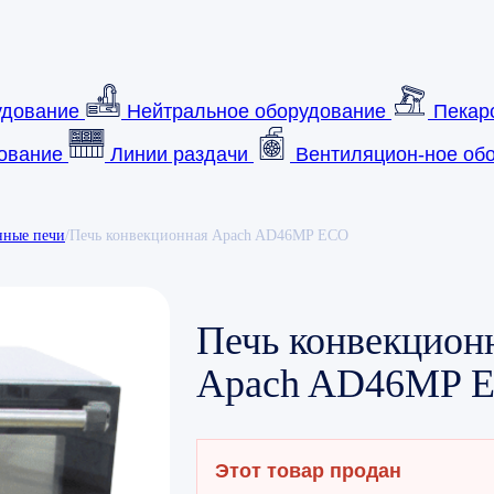
удование
Нейтральное оборудование
Пекар
ование
Линии раздачи
Вентиляцион-ное обо
нные печи
/
Печь конвекционная Apach AD46MP ECO
Печь конвекцион
Apach AD46MP 
Этот товар продан