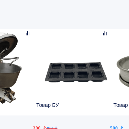
Товар БУ
Товар
Первоначальная
Текущая
200
₽
500
₽
₽
300
₽