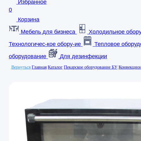
Избранное
0
Корзина
Мебель для бизнеса
Холодильное обор
Технологичес-кое обору-ие
Тепловое оборуд
оборудование
Для дезинфекции
Вернуться
/
Главная
/
Каталог
/
Пекарское оборудование БУ
/
Конвекцио