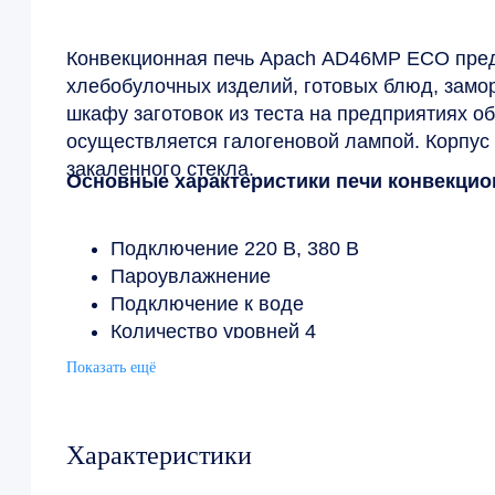
Конвекционная печь Apach AD46MP ECO пред
хлебобулочных изделий, готовых блюд, зам
шкафу заготовок из теста на предприятиях о
осуществляется галогеновой лампой. Корпус
закаленного стекла.
Основные характеристики печи конвекци
Подключение 220 В, 380 В
Пароувлажнение
Подключение к воде
Количество уровней 4
Противень 600х400 мм, GN 1/1
Показать ещё
Размер противня 600х400 GARBIN, FOI
Расстояние между уровнями 75 мм
Температурный режим от 0 до 285 °С
Характеристики
Управление электромеханическое