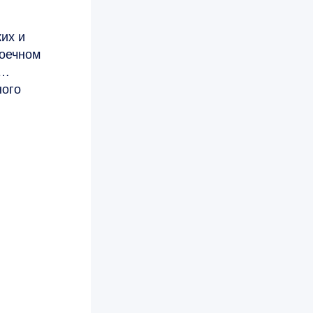
их и
тоечном
ного