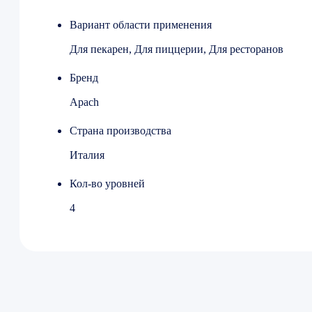
Мощность 6.2 кВт
Ширина 750 мм
Вариант области применения
Глубина 650 мм
Для пекарен, Для пиццерии, Для ресторанов
Высота 560 мм
Вес (без упаковки) 39 кг
Бренд
Вес (с упаковкой) 49 кг
Apach
Страна-производитель Италия
Страна производства
Италия
Кол-во уровней
4