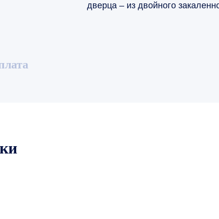
дверца – из двойного закаленно
плата
ики