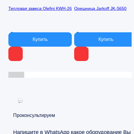
составляла
18
составляла
1
Тепловая завеса Olefini KWH-26
Орешница Jarkoff JK-S650
27
000 ₽.
1
000 ₽.
000 ₽.
500 ₽.
В наличии
В наличии
Проконсультируем
Напишите в WhatsApp какое оборудование Вы