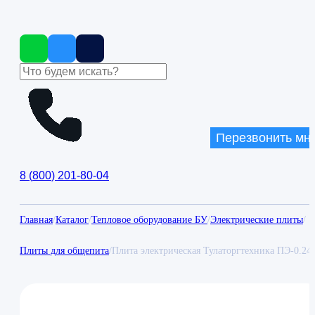
Перезвонить мн
8
(
800
)
201-80-04
Главная
/
Каталог
/
Тепловое оборудование БУ
/
Электрические плиты
/
Плиты для общепита
/
Плита электрическая Тулаторгтехника ПЭ-0.2