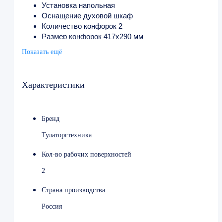
Установка напольная
Оснащение духовой шкаф
Количество конфорок 2
Размер конфорок 417х290 мм
Конфорка чугунная
Показать ещё
Температурный режим духовки от 50 до 300 °С
Напряжение 380 В, 220 В
Мощность 8.5 кВт
Характеристики
Ширина 950 мм
Глубина 545 мм
Высота от 850 до 860 мм
Бренд
Вес 140 кг
Страна производства Россия
Тулаторгтехника
Кол-во рабочих поверхностей
2
Страна производства
Россия