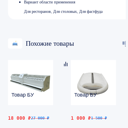
Вариант области применения
Для ресторанов, Для столовых, Для фастфуда
Похожие товары
Товар БУ
Товар БУ
Первоначальная
Текущая
Первоначальная
Текущая
18 000
₽
1 000
₽
27 000
₽
1 500
₽
цена
цена:
цена
цена: