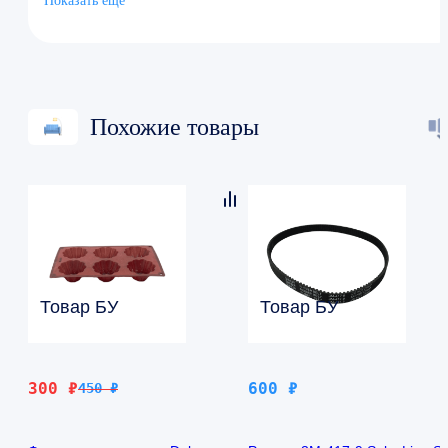
Показать ещё
Перфорация Нет
Похожие товары
Товар БУ
Товар БУ
Первоначальная
Текущая
300
₽
600
₽
450
₽
цена
цена:
составляла
300 ₽.