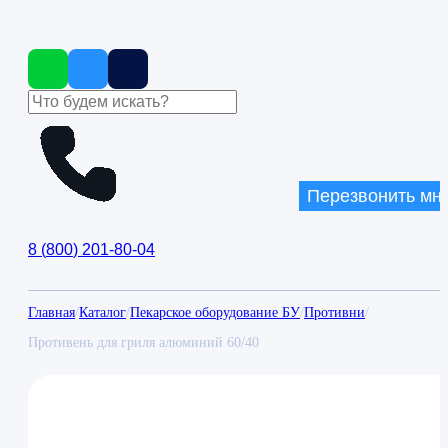
Перезвонить мн
8
(
800
)
201-80-04
Главная
/
Каталог
/
Пекарское оборудование БУ
/
Противни
/
Противень для гриля алюминий 60/40