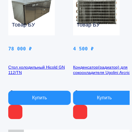
Товар БУ
Товар БУ
78 000
₽
4 500
₽
Стол холодильный Hicold GN
Конденсатор(радиатор) для
112/TN
сокоохладителя Ugolini Arcric
Compact 5/2
В наличии
В наличии