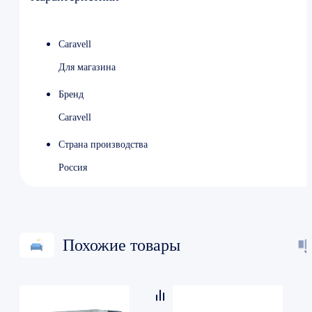
Количество полок 5
Материал дверей стекло
Объем 406 л
Caravell
Тип дверей распашной
Для магазина
Бренд
Caravell
Страна производства
Россия
Похожие товары