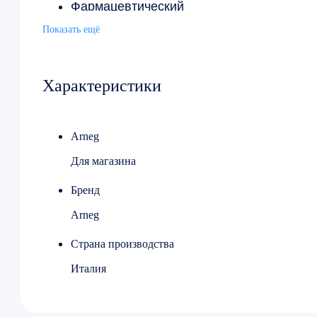
Фармацевтический
Исполнение двери глухая
Показать ещё
Напряжение 220 В
Потребляемая мощность 0.55 кВт/ч
Ширина 1402 мм
Характеристики
Глубина 925 мм
Высота 1960 мм
Arneg
Для магазина
Бренд
Arneg
Страна производства
Италия