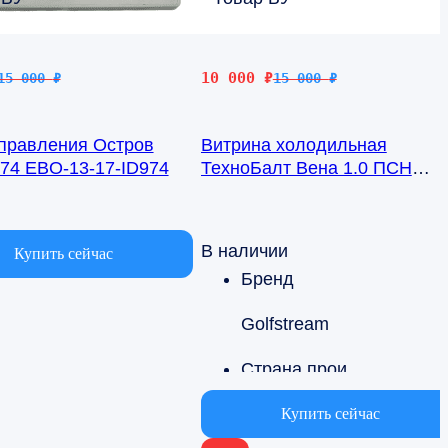
чальная
Первоначальная
Текущая
10 000
₽
15 000
₽
15 000
₽
цена
цена:
яла
составляла
10
управления Остров
Витрина холодильная
15
000 ₽.
74 EBO-13-17-ID974
ТехноБалт Вена 1.0 ПСН
000 ₽.
(трещина стеклопакет)
чии
В наличии
Купить сейчас
Бренд
Golfstream
Страна производства
Беларусь
Купить сейчас