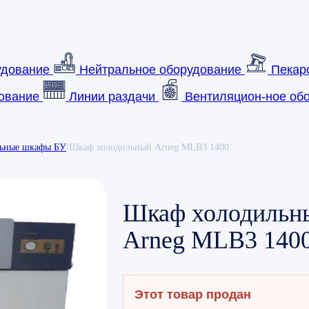
удование
Нейтральное оборудование
Пекар
ование
Линии раздачи
Вентиляцион-ное обо
ьные шкафы БУ
/
Шкаф холодильный Arneg MLB3 1400
Шкаф холодильн
Arneg MLB3 140
Этот товар продан