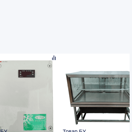
 БУ
Товар БУ