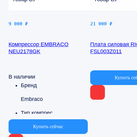
9 000
₽
21 000
₽
Компрессор EMBRACO
Плата силовая Ri
NEU2178GK
FSL003Z011
В наличии
В наличии
Купить се
Бренд
Embraco
Тип компрессора
Герметичный
Купить сейчас