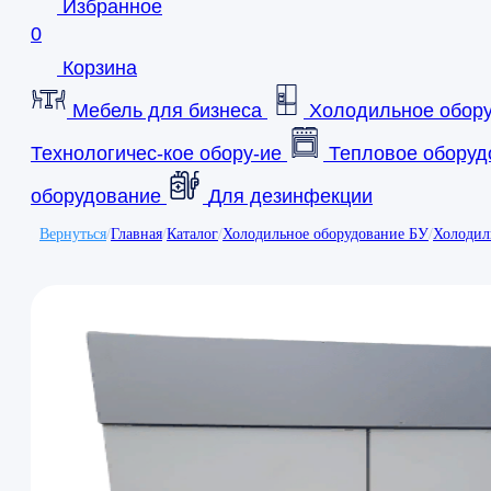
Избранное
0
Корзина
Мебель для бизнеса
Холодильное обор
Технологичес-кое обору-ие
Тепловое оборуд
оборудование
Для дезинфекции
Вернуться
/
Главная
/
Каталог
/
Холодильное оборудование БУ
/
Холодил