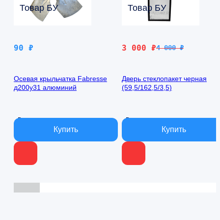
Товар БУ
Товар БУ
Первоначальная
Текущая
90
₽
3 000
₽
4 000
₽
цена
цена:
составляла
3
Осевая крыльчатка Fabresse
Дверь стеклопакет черная
4
000 ₽.
д200у31 алюминий
(59,5/162,5/3,5)
000 ₽.
В наличии
В наличии