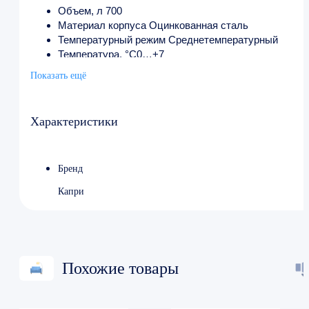
Объем, л 700
Материал корпуса Оцинкованная сталь
Температурный режим Среднетемпературный
Температура, °C0…+7
Канапе Да
Показать ещё
Мощность, кВт0.2
Напряжение, В 220
Вес без упаковки, кг 135
Характеристики
Высота, см 203
Ширина, см 79.5
Глубина, см 71
Бренд
Капри
Похожие товары