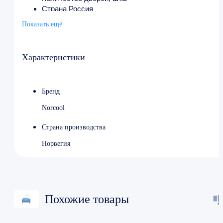
Страна Россия
Параметры ШхГхВ (мм) 890х710х2010
Показать ещё
Вес, кг 120
Мощность, кВт. 0.51
Напряжение, В 220
Характеристики
Охлаждение динамическое
Объём, л 713
Бренд
Norcool
Страна производства
Норвегия
Похожие товары