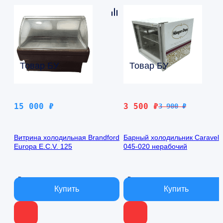
Товар БУ
Товар БУ
Первоначальная
Текущая
15 000
₽
3 500
₽
3 900
₽
цена
цена:
составляла
3
Витрина холодильная Brandford
Барный холодильник Caravell
3
500 ₽.
Europa E.C.V. 125
045-020 нерабочий
900 ₽.
В наличии
В наличии