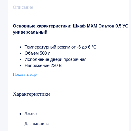
Описание
Основные характеристики: Шкаф МХМ Эльтон 0.5 УС
универсальный
Температурный режим от -6 до 6 °C
Объем 500 л
Исполнение двери прозрачная
Напряжение 220 В
Потребляемая мощность 0.21 кВт/ч
Показать ещё
Ширина 620 мм
Глубина 690 мм
Высота 1970 мм
Характеристики
Вес (без упаковки) 105 кг
Вес (с упаковкой) 115 кг
Цвет белый
Эльтон
Страна-производитель Россия
Для магазина