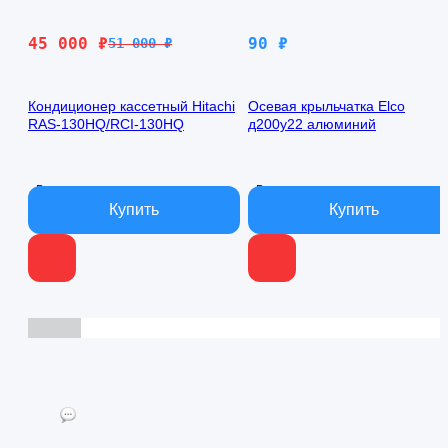
Первоначальная
Текущая
45 000
₽
90
₽
51 000
₽
цена
цена:
составляла
45
Кондиционер кассетный Hitachi
Осевая крыльчатка Elco
51
000 ₽.
RAS-130HQ/RCI-130HQ
д200у22 алюминий
000 ₽.
В наличии
В наличии