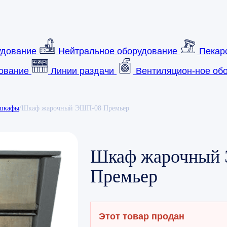
удование
Нейтральное оборудование
Пекар
ование
Линии раздачи
Вентиляцион-ное обо
шкафы
/
Шкаф жарочный ЭШП-08 Премьер
Шкаф жарочный
Премьер
Этот товар продан