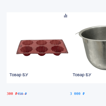
Товар БУ
Товар БУ
Первоначальная
Текущая
300
₽
3 000
₽
450
₽
цена
цена:
составляла
300 ₽.