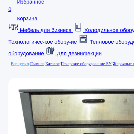
Избранное
0
Корзина
Мебель для бизнеса
Холодильное обор
Технологичес-кое обору-ие
Тепловое оборуд
оборудование
Для дезинфекции
Вернуться
/
Главная
/
Каталог
/
Пекарское оборудование БУ
/
Жарочные 