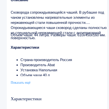
Сковорода сопрокидывающейся чашей. В рубашке под
чаном установлены нагревательные элементы из
нержавеющей стали повышенной прочности.
Опрокидывающиеся чаши сковород сделаны полностью
из специальной нержавеющей стали с антипригарной
Объем чаши: 44 литра. Размеры чаши: 610x450x160 мм.
поверхностью.
Характеристики
Страна-производитель Россия
Производитель Abat
Установка Напольная
Объем чаши 40 л
Материал чаши Нержавеющая сталь
Показать ещё
Опрокидывание Ручное
Управление Механическое
Площадь пода чаши 0.27 м²
Характеристики
Внутренние размеры чаши 577х470х197 мм
t режим +20…+270 °С