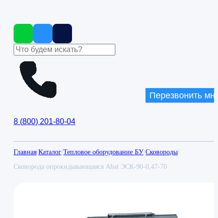
Перезвонить мн
8
(
800
)
201-80-04
Главная
/
Каталог
/
Тепловое оборудование БУ
/
Сковороды
/
Сковорода опрокидывающаяся Abat ЭСК-90-0,47-70