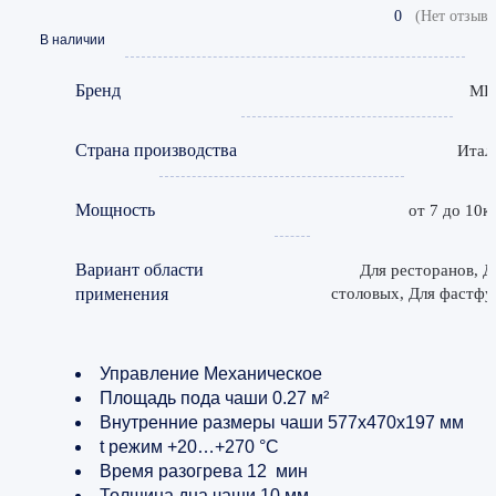
0
(Нет отзыво
В наличии
Бренд
MB
Страна производства
Итал
Мощность
от 7 до 10к
Вариант области
Для ресторанов, Д
применения
столовых, Для фастфу
Управление Механическое
Площадь пода чаши 0.27 м²
Внутренние размеры чаши 577х470х197 мм
t режим +20…+270 °С
Время разогрева 12 мин
Толщина дна чаши 10 мм