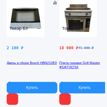
Товар БУ
Товар БУ
Первоначальная
Текущая
2 100
₽
18 000
₽
45 000
₽
цена
цена:
составляла
18
Дверь в сборе Bosch HBN210E0
Плита газовая Grill Master
45
000 ₽.
Ф5ЖТЛСПД
000 ₽.
В наличии
В наличии