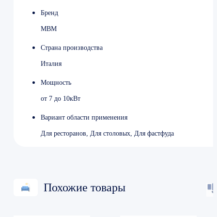
Время разогрева 12 мин
Бренд
Толщина дна чаши 10 мм
Защита от перегрева
MBM
Материал лицевой панели Нержавеющая сталь
Материал корпуса Оцинкованная/Нержавеющая
Страна производства
сталь
Италия
Мощность 9000 Вт
Напряжение 380 В
Мощность
Ширина 95 см
Глубина 105 см
от 7 до 10кВт
Высота 94 см
Вес 94 кг
Вариант области применения
Для ресторанов, Для столовых, Для фастфуда
Похожие товары