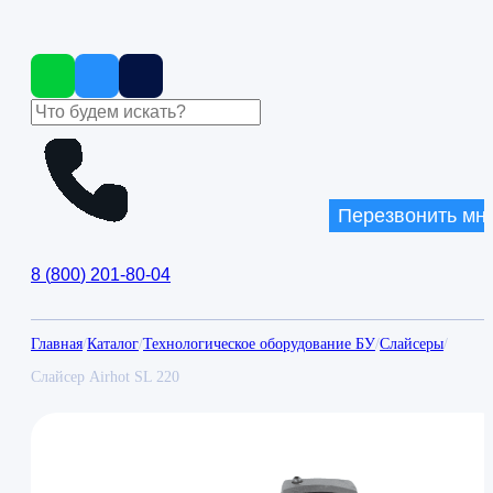
Перезвонить мн
8
(
800
)
201-80-04
Главная
/
Каталог
/
Технологическое оборудование БУ
/
Слайсеры
/
Слайсер Airhot SL 220