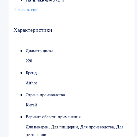
Напряжение 220 В
Мощность 0.15 кВт
Показать ещё
Материал корпуса крашеный алюминий
Материал ножа нержавеющая сталь
Ширина 465 мм
Характеристики
Глубина 390 мм
Высота 365 мм
Вес (без упаковки) 15 кг
Диаметр диска
Вес (с упаковкой) 16 кг
Страна-производитель Китай
220
Бренд
Airhot
Страна производства
Китай
Вариант области применения
Для пекарен, Для пиццерии, Для производства, Для
ресторанов