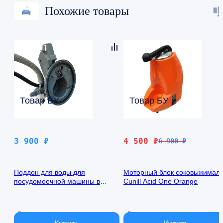
Похожие товары
Товар БУ
Товар БУ
Первоначальная
Текущая
3 900
₽
4 500
₽
6 900
₽
цена
цена:
составляла
4
Поддон для воды для
Моторный блок соковыжимал
6
500 ₽.
посудомоечной машины в
Cunill Acid One Orange
900 ₽.
сборе Midea MFD 605500 W
В наличии
В наличии