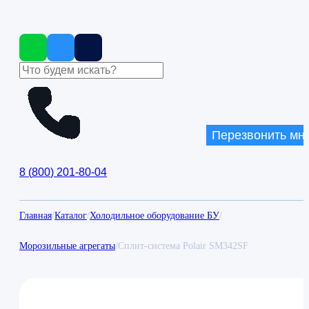
Перезвонить мн
8
(
800
)
201-80-04
Главная
/
Каталог
/
Холодильное оборудование БУ
/
Морозильные агрегаты
/
Сплит-система Polair SM342SF