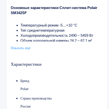
Основные характеристики:Сплит-система Polair
SM342SF
Температурный режим -5…+10 °C
Тип среднетемпературная
Холодопроизводительность 2490 – 5459 Вт
Объем холодильной камеры 24.2 – 67.1 м³
Напряжение 380 В
Показать ещё
Потребляемая мощность 3.6 кВт
Ширина внешнего блока 971 мм
Глубина внешнего блока 417 мм
Характеристики
Высота внешнего блока 700 мм
Ширина внутреннего блока 905 мм
Глубина внутреннего блока 503 мм
Бренд
Высота внутреннего блока 504 мм
Вес (без упаковки) 105 кг
Polair
Вес (с упаковкой) 204 кг
Страна производства
Россия