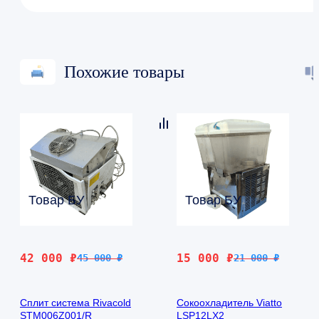
Похожие товары
Товар БУ
Товар БУ
Первоначальная
Текущая
Первоначальная
Текущая
42 000
₽
15 000
₽
45 000
₽
21 000
₽
цена
цена:
цена
цена:
составляла
42
составляла
15
Сплит система Rivacold
Сокоохладитель Viatto
45
000 ₽.
21
000 ₽.
STM006Z001/R
LSP12LX2