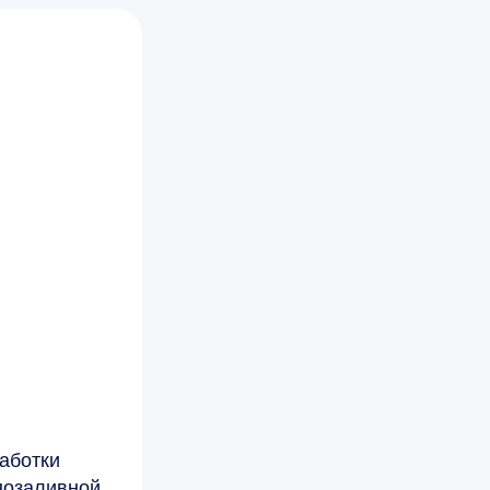
аботки
нозаливной