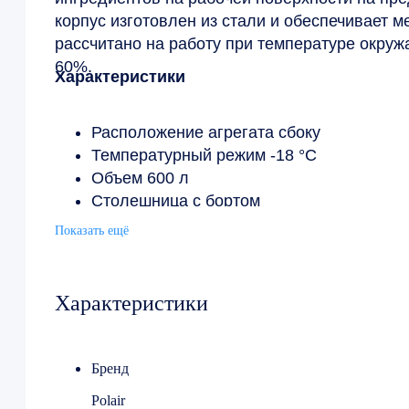
корпус изготовлен из стали и обеспечивает 
рассчитано на работу при температуре окруж
60%.
Характеристики
Расположение агрегата сбоку
Температурный режим -18 °С
Объем 600 л
Столешница с бортом
Рабочая поверхность нерж. сталь
Показать ещё
Гастронормированный
Количество дверей 4
Напряжение 220 В
Характеристики
Потребляемая мощность 0.55 кВт
Ширина 2060 мм
Глубина 705 мм
Бренд
Высота от 850 до 910 мм
Polair
Вес (без упаковки) 165 кг