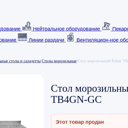
удование
Нейтральное оборудование
Пекар
ование
Линии раздачи
Вентиляцион-ное обо
ьные столы и саладетты
/
Столы морозильные
/
Стол морозильный Polair 
Стол морозильный
TB4GN-GC
Этот товар продан