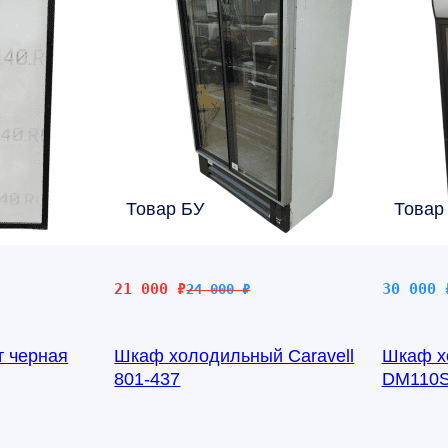
Товар БУ
Товар
Первоначальная
Текущая
21 000
₽
30 000
24 000
₽
цена
цена:
составляла
21
т черная
Шкаф холодильный Caravell
Шкаф х
24
000 ₽.
801-437
DM110S
000 ₽.