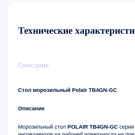
Технические характерист
Описание
Стол морозильный Polair TB4GN-GC
Описание
Морозильный стол
POLAIR TB4GN-GC
серии
ингредиентов на рабочей поверхности на пр