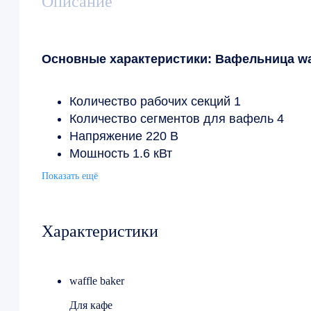
Описание
Основные характеристики: Вафельница waf
Количество рабочих секций 1
Количество сегментов для вафель 4
Напряжение 220 В
Мощность 1.6 кВт
Ширина 300 мм
Показать ещё
Глубина 380 мм
Высота 250 мм
Вес (без упаковки) 8.665 кг
Характеристики
Страна производства Китай
waffle baker
Для кафе