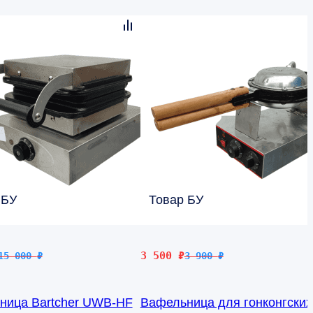
 БУ
Товар БУ
чальная
Первоначальная
Текущая
3 500
₽
15 000
₽
3 900
₽
цена
цена:
яла
составляла
3
ница Bartcher UWB-HF
Вафельница для гонконгских
3
500 ₽.