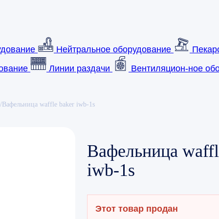
удование
Нейтральное оборудование
Пекар
ование
Линии раздачи
Вентиляцион-ное обо
/
Вафельница waffle baker iwb-1s
Вафельница waffl
iwb-1s
Этот товар продан