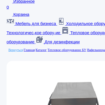
Избранное
0
Корзина
Мебель для бизнеса
Холодильное обор
Технологичес-кое обору-ие
Тепловое оборуд
оборудование
Для дезинфекции
Вернуться
/
Главная
/
Каталог
/
Тепловое оборудование БУ
/
Вафельницы