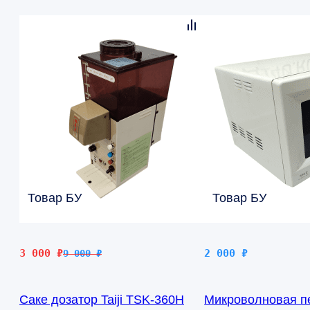
Товар БУ
Товар БУ
Первоначальная
Текущая
3 000
₽
2 000
₽
9 000
₽
цена
цена:
составляла
3
Саке дозатор Taiji TSK-360H
Микроволновая п
9
000 ₽.