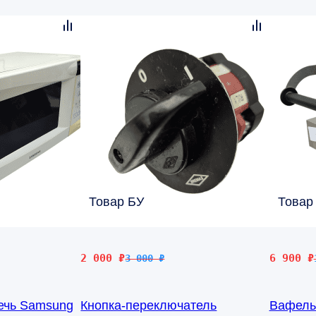
Товар БУ
Товар
Первоначальная
Текущая
Первона
Текущая
2 000
₽
6 900
₽
3 000
₽
цена
цена:
цена
цена:
составляла
2
составл
6
ечь Samsung
Кнопка-переключатель
Вафель
3
000 ₽.
15
900 ₽.