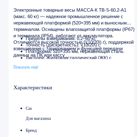
Электронные товарные весы МАССА-К ТВ-S-60.2-A1
(макс. 60 кг) — надежное промышленное решение с
нержавеющей платформой (520×395 мм) и выносным
терминалом. Оснащены влагозащитой платформы (IP67)
и терминала (IP54), работают от аккумулятора.
Пределы взвешивания: 0,2–60 кг.
Отличаются высокой точностью (\(10/20\) г), поддержкой
Точность (дискретность): \(10/20\) г.
взвешивания с тарированием и функцией передачи
Платформа: 520×395 мм, нержавеющая сталь.
данных на ПК или кассу
Дисплей: Жидкокристаллический (ЖК) с
подсветкой, выносной (на проводе), с 3 режимами
Показать ещё
работы.
Питание: Автономное (аккумулятор) и от сети 220В.
Интерфейс: RS-232 для подключения к кассовым
Характеристики
системам (Атол, Эвотор, Viki).
Cas
Для магазина
Бренд