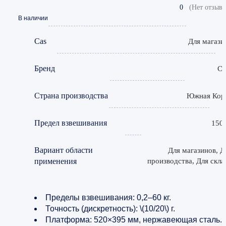
0
(Нет отзыво
В наличии
Cas
Для магази
Бренд
C
Страна производства
Южная Кор
Предел взвешивания
150 
Вариант области
Для магазинов, Д
применения
производства, Для скла
Пределы взвешивания: 0,2–60 кг.
Точность (дискретность): \(10/20\) г.
Платформа: 520×395 мм, нержавеющая сталь.