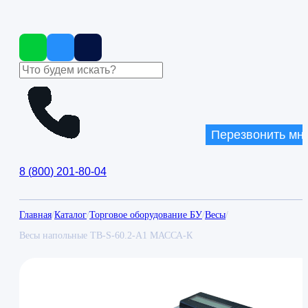
Перезвонить мн
8
(
800
)
201-80-04
Главная
/
Каталог
/
Торговое оборудование БУ
/
Весы
/
Весы напольные TB-S-60.2-A1 МАССА-К