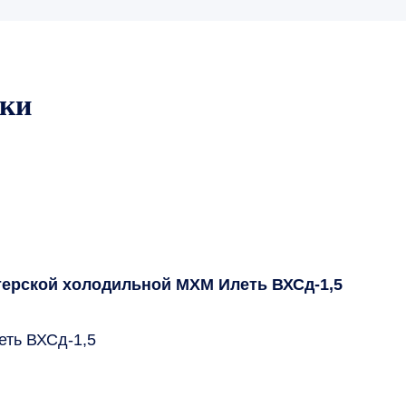
ики
терской холодильной МХМ Илеть ВХСд-1,5
ть ВХСд-1,5