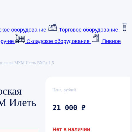
ское оборудование
Торговое оборудование
ру-ие
Складское оборудование
Пивное
одильная МХМ Илеть ВХСд-1,5
рская
Цена, рублей
М Илеть
21 000 ₽
Нет в наличии