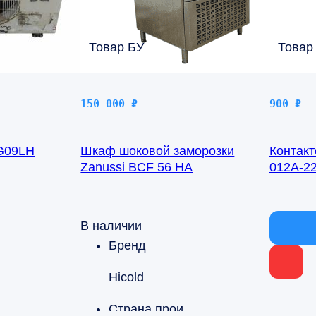
Товар БУ
Товар
150 000
₽
900
₽
G09LH
Шкаф шоковой заморозки
Контакт
Zanussi BCF 56 HA
012А-2
В наличии
В нали
Бренд
Hicold
производства
Страна производства