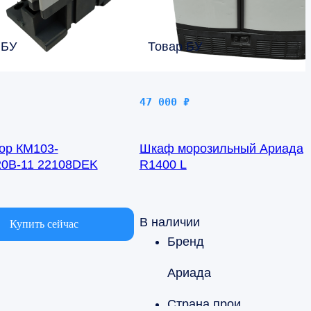
 БУ
Товар БУ
47 000
₽
ор КМ103-
Шкаф морозильный Ариада
20В-11 22108DEK
R1400 L
чии
В наличии
Купить сейчас
Бренд
Ариада
Страна производства