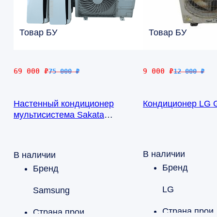
Товар БУ
Товар БУ
Первоначальная
Текущая
Первоначальная
Текущая
69 000
₽
9 000
₽
75 000
₽
12 000
₽
цена
цена:
цена
цена:
составляла
69
составляла
9
Настенный кондиционер
Кондиционер LG 
75
000 ₽.
12
000 ₽.
мультисистема Sakata
000 ₽.
000 ₽.
SMSL140V/ 1шт SWA-22MS-V ,
3шт SWA-36MS-V
В наличии
В наличии
Бренд
Бренд
LG
Samsung
Страна 
Страна производства