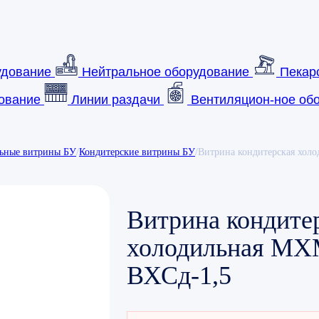
удование
Нейтральное оборудование
Пекар
ование
Линии раздачи
Вентиляцион-ное обо
ьные витрины БУ
/
Кондитерские витрины БУ
/
Витрина кондитерская хол
Витрина кондите
холодильная МХ
ВХСд-1,5