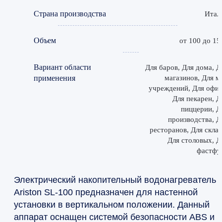
Страна производства
Итал
Объем
от 100 до 15
Вариант области
Для баров, Для дома, Д
применения
магазинов, Для м
учреждений, Для офис
Для пекарен, Д
пиццерии, Д
производства, Д
ресторанов, Для склад
Для столовых, Д
фастфу
Электрический накопительный водонагреватель
Ariston SL-100 предназначен для настенной
установки в вертикальном положении. Данный
аппарат оснащен системой безопасности ABS и