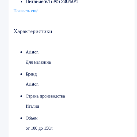
Питание(в/Гц/Ф) 230/50/1
Размеры (мм) 450x939x483
Показать ещё
Характеристики
Ariston
Для магазина
Бренд
Ariston
Страна производства
Италия
Объем
от 100 до 150л