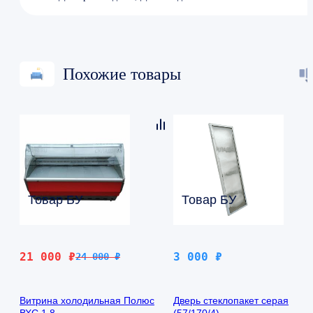
Похожие товары
Товар БУ
Товар БУ
Первоначальная
Текущая
21 000
₽
3 000
₽
24 000
₽
цена
цена:
составляла
21
Витрина холодильная Полюс
Дверь стеклопакет серая
24
000 ₽.