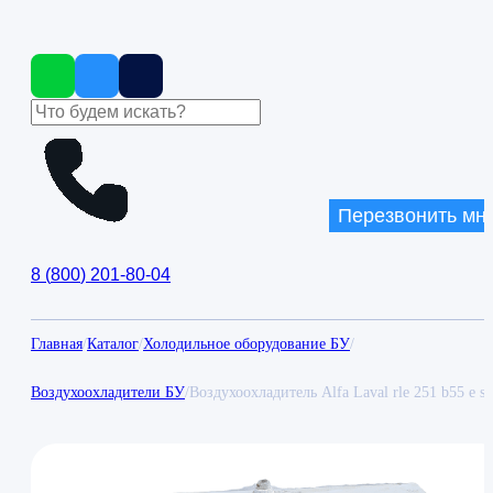
Перезвонить мн
8
(
800
)
201-80-04
Главная
/
Каталог
/
Холодильное оборудование БУ
/
Воздухоохладители БУ
/
Воздухоохладитель Alfa Laval rle 251 b55 e s2