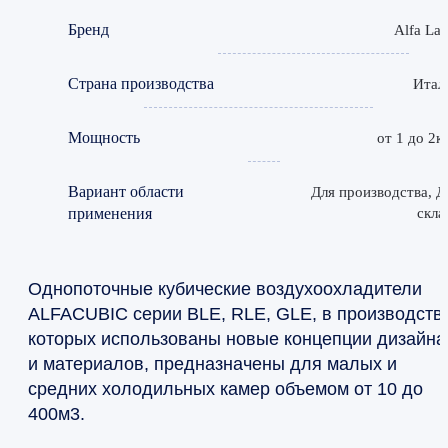
Бренд
Alfa Lav
Страна производства
Итал
Мощность
от 1 до 2к
Вариант области
Для производства, Д
применения
скла
Однопоточные кубические воздухоохладители
ALFACUBIC серии BLE, RLE, GLE, в производств
которых использованы новые концепции дизайна
и материалов, предназначены для малых и
средних холодильных камер объемом от 10 до
400м3.