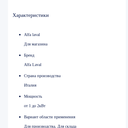
Напряжение питания220 V, 50 Гц
Тип оттайки Электрическая
Характеристики
Шаг ламели, мм 5,5 М
Мощность оттайки, кВт 1,44
Длина струи, м13Масса, кг 17
Alfa laval
Габаритные размеры (Ш*Г*В)840*460*395 мм
Производитель Alfa Laval
Для магазина
Страна Швеция
Бренд
Alfa Laval
Страна производства
Италия
Мощность
от 1 до 2кВт
Вариант области применения
Для производства, Для склада