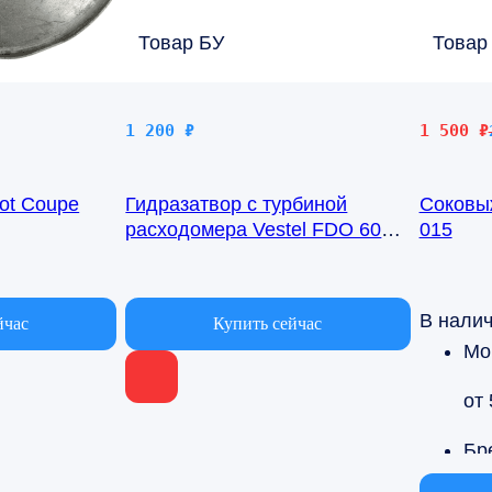
Товар БУ
Товар
Первона
Текущая
1 200
₽
1 500
₽
цена
цена:
составл
1
ot Coupe
Гидразатвор с турбиной
Соковыж
2
500 ₽.
расходомера Vestel FDO 6031
015
000 ₽.
CW
В наличии
В нали
йчас
Купить сейчас
Мо
от
Бр