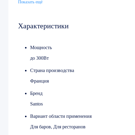
Показать ещё
Ширина, мм 297
Высота, мм. 350
Вес, кг 5
Характеристики
Скорость вращения, об./мин 1500
Производительность, л./час 20
Производитель Santos
Мощность
до 300Вт
Страна производства
Франция
Бренд
Santos
Вариант области применения
Для баров, Для ресторанов