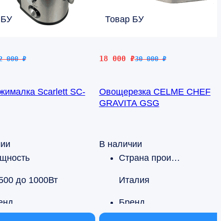
 БУ
Товар БУ
чальная
Первоначальная
Текущая
18 000
₽
2 000
₽
30 000
₽
цена
цена:
яла
составляла
18
ималка Scarlett SC-
Овощерезка CELME CHEF
30
000 ₽.
GRAVITA GSG
000 ₽.
чии
В наличии
щность
Страна производства
 500 до 1000Вт
Италия
енд
Бренд