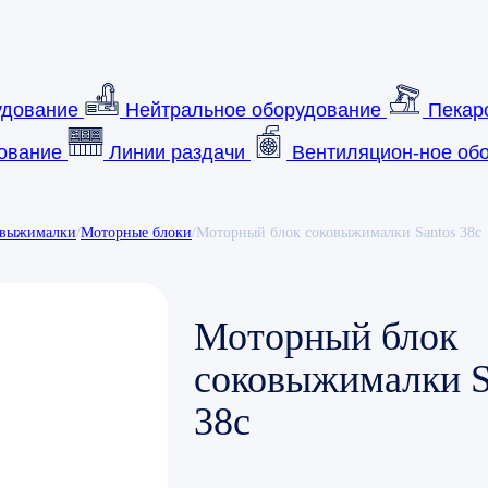
удование
Нейтральное оборудование
Пекар
ование
Линии раздачи
Вентиляцион-ное обо
овыжималки
/
Моторные блоки
/
Моторный блок соковыжималки Santos 38c
Моторный блок
соковыжималки S
38c