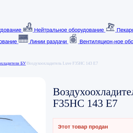
удование
Нейтральное оборудование
Пекар
ование
Линии раздачи
Вентиляцион-ное обо
охладители БУ
/
Воздухоохладитель Luve F35HC 143 E7
Воздухоохладите
F35HC 143 E7
Этот товар продан