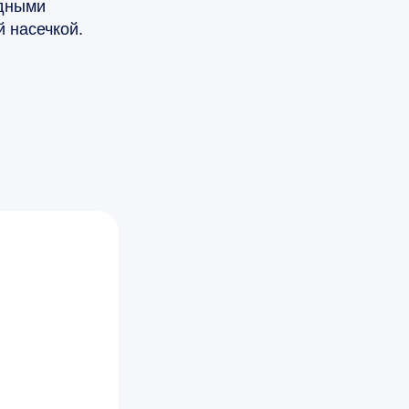
дными
й насечкой.