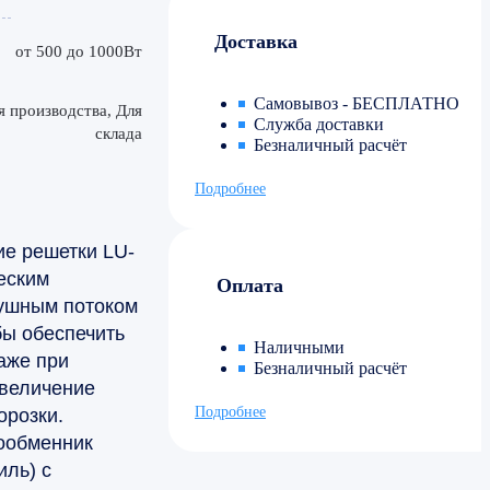
Доставка
от 500 до 1000Вт
Самовывоз - БЕСПЛАТНО
я производства, Для
Служба доставки
склада
Безналичный расчёт
Подробнее
е решетки LU-
еским
Оплата
ушным потоком
бы обеспечить
Наличными
аже при
Безналичный расчёт
увеличение
Подробнее
орозки.
ообменник
ль) с