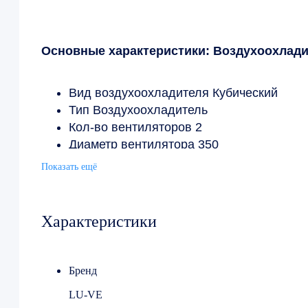
Основные характеристики: Воздухоохлади
Вид воздухоохладителя Кубический
Тип Воздухоохладитель
Кол-во вентиляторов 2
Диаметр вентилятора 350
Шаг ламели, мм 7
Показать ещё
Диапазон холодопроизводительности (ΔТ1
Холодопроизводительность (ΔТ1=8К, T0=
Напряжение в/ц/гц 220/1/50
Характеристики
Бренд
LU-VE