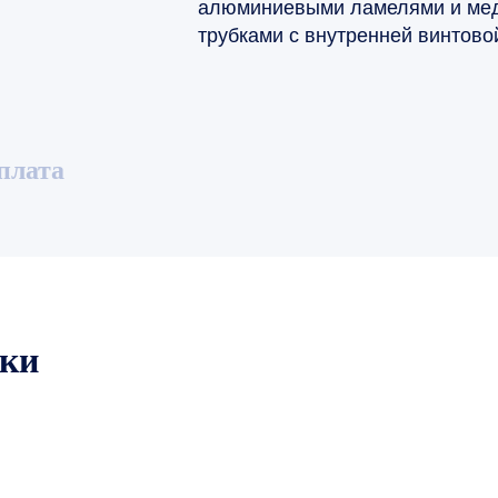
алюминиевыми ламелями и ме
трубками с внутренней винтово
плата
ики