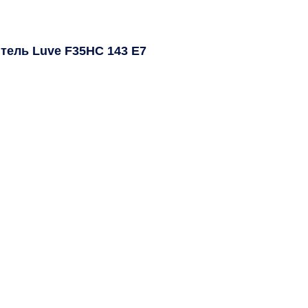
тель Luve F35HC 143 E7
= 7К, T0= -25°С) 6,200
 -8°С) 8,100