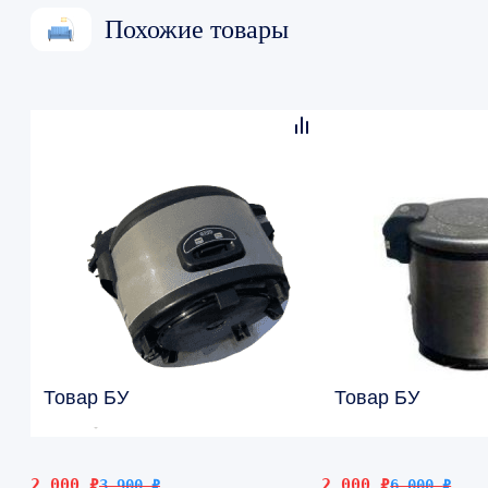
Похожие товары
Товар БУ
Товар БУ
Первоначальная
Текущая
Первоначальная
Текущая
2 000
₽
2 000
₽
3 900
₽
6 000
₽