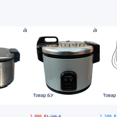
Товар БУ
Товар
Первоначальная
Текущая
3 000
₽
1 500
₽
4 500
₽