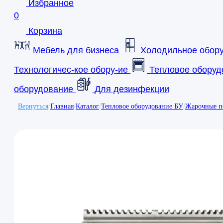
Избранное
0
Корзина
Мебель для бизнеса
Холодильное обор
Технологичес-кое обору-ие
Тепловое оборуд
оборудование
Для дезинфекции
Вернуться
/
Главная
/
Каталог
/
Тепловое оборудование БУ
/
Жарочные п