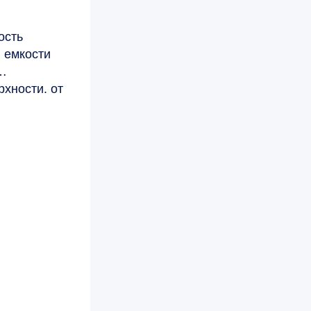
ость
 емкости
рхности. от