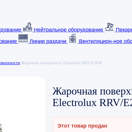
удование
Нейтральное оборудование
Пекар
ование
Линии раздачи
Вентиляцион-ное обо
оверхности
/
Жарочная поверхность Electrolux RRV/E2FM
Жарочная поверх
Electrolux RRV/
Этот товар продан