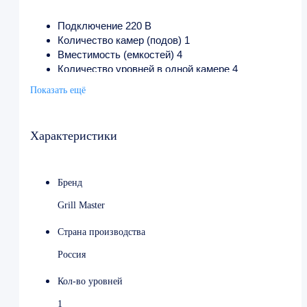
Подключение 220 В
Количество камер (подов) 1
Вместимость (емкостей) 4
Количество уровней в одной камере 4
Формат емкостей GN 2/1
Показать ещё
Размер гастроемкости 650×530 мм
Время разогрева от 10 до 15 мин.
Мощность от 1.51 до 2.9 кВт
Характеристики
Ширина 800 мм
Глубина 800 мм
Высота 680 мм
Бренд
Вес 75 кг
Страна производства Россия
Grill Master
Страна производства
Россия
Кол-во уровней
1