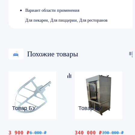
Вариант области применения
Для пекарен, Для пиццерии, Для ресторанов
Похожие товары
Товар БУ
Товар БУ
Первоначальная
Текущая
Первоначальная
Текущая
3 900
₽
340 000
₽
6 000
₽
390 000
₽