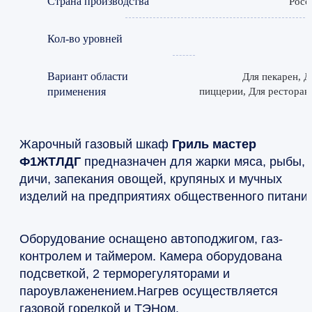
Страна производства
Росс
Кол-во уровней
Вариант области
Для пекарен, Д
применения
пиццерии, Для ресторан
Жарочный газовый шкаф
Гриль мастер
Ф1ЖТЛДГ
предназначен для жарки мяса, рыбы,
дичи, запекания овощей, крупяных и мучных
изделий на предприятиях общественного питания
Оборудование оснащено автоподжигом, газ-
контролем и таймером. Камера оборудована
подсветкой, 2 терморегуляторами и
пароувлаженением.Нагрев осуществляется
газовой горелкой и ТЭНом.