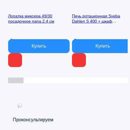
цена
цена:
цена
цена:
составляла
3
составляла
340
Лопатка миксера 49/30
Печь ротационная Sveba
6
900 ₽.
390
000 ₽.
посадочное папа 2.4 см
Dahlen S 400 + шкаф
000 ₽.
000 ₽.
расстоечный SJ 400
В наличии
В наличии
Проконсультируем