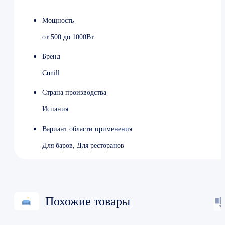
Вес 10 кг
Цвет оранжевый
Мощность
Страна производства Испания
от 500 до 1000Вт
Бренд
Сunill
Страна производства
Испания
Вариант области применения
Для баров, Для ресторанов
Похожие товары