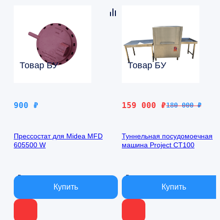
Товар БУ
Товар БУ
Первоначальная
Текущая
900
₽
159 000
₽
180 000
₽
цена
цена:
составляла
159
Прессостат для Midea MFD
Туннельная посудомоечная
180
000 ₽.
605500 W
машина Project CT100
000 ₽.
В наличии
В наличии