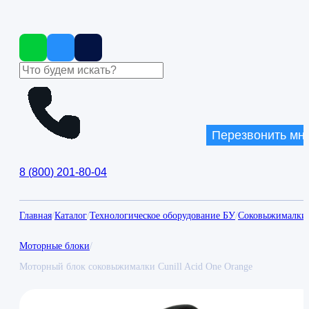
Перезвонить мн
8
(
800
)
201-80-04
Главная
/
Каталог
/
Технологическое оборудование БУ
/
Соковыжималки
Моторные блоки
/
Моторный блок соковыжималки Cunill Acid One Orange