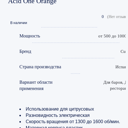
Acid One Orange
0
(Нет отзыво
В наличии
Мощность
от 500 до 1000
Бренд
Сuni
Страна производства
Испан
Вариант области
Для баров, Д
применения
ресторан
Использование для цитрусовых
Разновидность электрическая
Скорость вращения от 1300 до 1600 об/мин.
Материал корпуса пластик