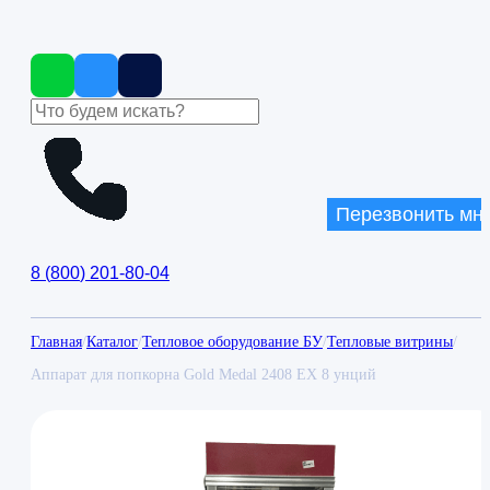
Перезвонить мн
8
(
800
)
201-80-04
Главная
/
Каталог
/
Тепловое оборудование БУ
/
Тепловые витрины
/
Аппарат для попкорна Gold Medal 2408 EX 8 унций