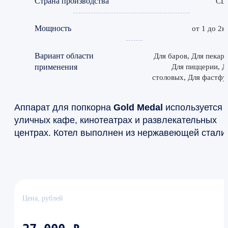
Страна производства
СШ
Мощность
от 1 до 2к
Вариант области
Для баров, Для пекаре
применения
Для пиццерии, Д
столовых, Для фастфу
Аппарат для попкорна
Gold Medal
используется 
уличных кафе, кинотеатрах и развлекательных
центрах. Котел выполнен из нержавеющей стали
Цена, рублей