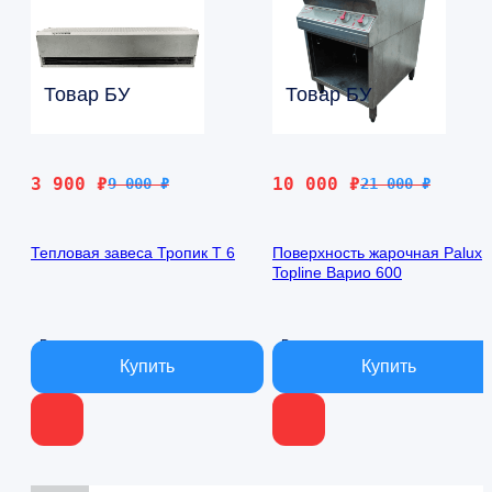
Товар БУ
Товар БУ
Первоначальная
Текущая
Первоначальная
Текущая
3 900
₽
10 000
₽
9 000
₽
21 000
₽
цена
цена:
цена
цена:
составляла
3
составляла
10
Тепловая завеса Тропик T 6
Поверхность жарочная Palux
9
900 ₽.
21
000 ₽.
Topline Варио 600
000 ₽.
000 ₽.
В наличии
В наличии