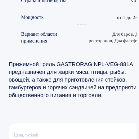
Страна производства
Кит
Мощность
от 1 до 2к
Вариант области
Для баров, Д
применения
ресторанов, Для фастфу
Прижимной гриль GASTRORAG NPL-VEG-881A
предназначен для жарки мяса, птицы, рыбы,
овощей, а также для приготовления стейков,
гамбургеров и горячих сэндвичей на предприяти
общественного питания и торговли.
Цена, рублей