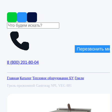
Перезвонить мн
8
(
800
)
201-80-04
Главная
/
Каталог
/
Тепловое оборудование БУ
/
Грили
/
Гриль прижимной Gastrorag NPL VEG 881