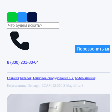
Перезвонить мн
8
(
800
)
201-80-04
Главная
/
Каталог
/
Тепловое оборудование БУ
/
Кофемашины
/
Кофемашина Delonghi ECAM 22.360 S Magnifica S