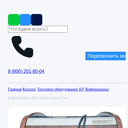
Перезвонить мн
8
(
800
)
201-80-04
Главная
/
Каталог
/
Тепловое оборудование БУ
/
Кофемашины
/
Кофемашина San marino smsa/1-bv