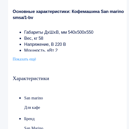
Основные характеристики: Кофемашина San marino
smsa/1-bv
Габариты ДхШхВ, мм 540х500х550
Вес, кг 58
Напряжение, В 220 В
Мощность, кВт 2
Тип кофемашины полуавтоматическая
Показать ещё
Количество групп 1 группа
Объем бойлера, л 6
Характеристики
San marino
Для кафе
Бренд
San Marino