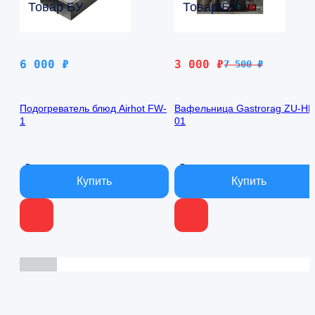
Товар БУ
Товар БУ
Первоначальная
Текущая
6 000
₽
3 000
₽
7 500
₽
цена
цена:
составляла
3
Подогреватель блюд Airhot FW-
Вафельница Gastrorag ZU-HF
7
000 ₽.
1
01
500 ₽.
В наличии
В наличии