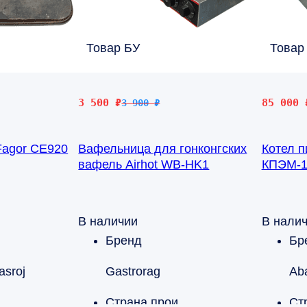
Товар БУ
Товар
Первоначальная
Текущая
Первона
Текущая
3 500
₽
85 000
3 900
₽
цена
цена:
цена
цена:
составляла
3
составл
85
Fagor CE920
Вафельница для гонконгских
Котел 
3
500 ₽.
120
000 ₽.
вафель Airhot WB-HK1
КПЭМ-1
900 ₽.
000 ₽.
В наличии
В нали
Бренд
Бр
asroj
Gastrorag
Ab
производства
Страна производства