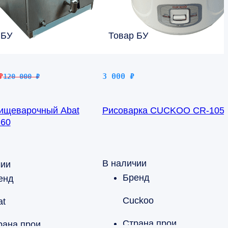
 БУ
Товар БУ
чальная
₽
3 000
₽
120 000
₽
яла
пищеварочный Abat
Рисоварка CUCKOO CR-105
60
В наличии
чии
Бренд
енд
Cuckoo
at
Страна производства
Страна производства