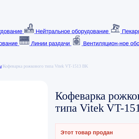
удование
Нейтральное оборудование
Пекар
ование
Линии раздачи
Вентиляцион-ное обо
ы
/
Кофеварка рожкового типа Vitek VT-1513 BK
Кофеварка рожко
типа Vitek VT-15
Этот товар продан