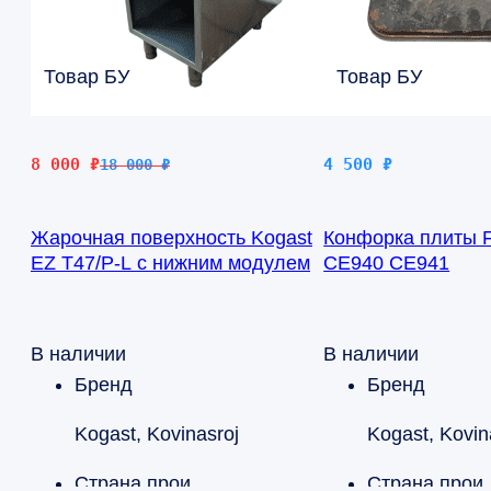
Товар БУ
Товар БУ
Первоначальная
Текущая
8 000
₽
4 500
₽
18 000
₽
цена
цена:
составляла
8
Жарочная поверхность Kogast
Конфорка плиты 
18
000 ₽.
EZ T47/P-L c нижним модулем
CE940 CE941
000 ₽.
В наличии
В наличии
Бренд
Бренд
Kogast, Kovinasroj
Kogast, Kovin
Страна производства
Страна 