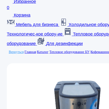
Избранное
0
Корзина
Мебель для бизнеса
Холодильное обор
Технологичес-кое обору-ие
Тепловое оборуд
оборудование
Для дезинфекции
Вернуться
/
Главная
/
Каталог
/
Тепловое оборудование БУ
/
Кофемашин