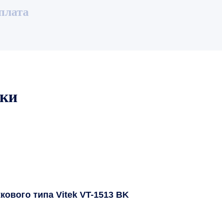
плата
ики
ового типа Vitek VT-1513 BK