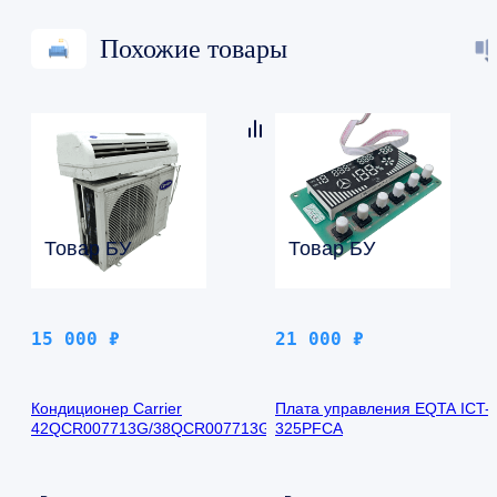
Похожие товары
Товар БУ
Товар БУ
15 000
₽
21 000
₽
Кондиционер Carrier
Плата управления EQTA ICT-
42QCR007713G/38QCR007713G
325PFCA