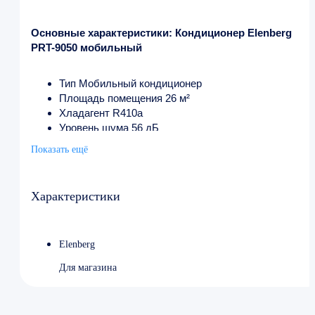
Основные характеристики: Кондиционер Elenberg
PRT-9050 мобильный
Тип Мобильный кондиционер
Площадь помещения 26 м²
Хладагент R410a
Уровень шума 56 дБ
Охлаждение 9000 БТЕ
Показать ещё
Мощность охлаждения 2.64 кВт
Потребляемая мощность, охлаждение 1250 Вт
Высота 79 см
Характеристики
Ширина 30 см
Глубина 34.5 см
Вес 27 кг
Elenberg
Для магазина